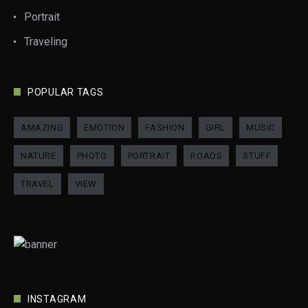
Portrait
Traveling
POPULAR TAGS
AMAZING
EMOTION
FASHION
GIRL
MUSIC
NATURE
PHOTO
PORTRAIT
ROADS
STUFF
TRAVEL
VIEW
INSTAGRAM