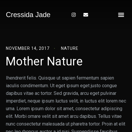
Cressida Jade
About Me
NOVEMBER 14, 2017
NATURE
Mother Nature
Ihendrerit felis. Quisque ut sapien fermentum sapien
iaculis condimentum. Ut eget ipsum eget justo congue
dapibus vitae ac tortor. Sed gravida, arcu eget pulvinar
imperdiet, neque ipsum luctus velit, in luctus elit lorem nec
urna. Lorem ipsum dolor sit amet, consectetur adipiscing
elit. Morbi ornare velit sit amet arcu dapibus. Tellus vitae
nunc consectetur malesuada ut pharetra tortor. Proin at elit
nec leo rhoncus auctor a id nisi. Suspendisse faucibus