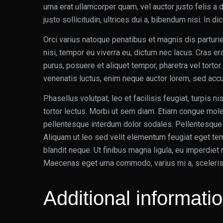
urna erat ullamcorper quam, vel auctor justo felis 
justo sollicitudin, ultrices dui a, bibendum nisi. In 
Orci varius natoque penatibus et magnis dis parturie
nisi, tempor eu viverra eu, dictum nec lacus. Cras er
purus, posuere et aliquet tempor, pharetra vel torto
venenatis luctus, enim neque auctor lorem, sed a
Phasellus volutpat, leo et facilisis feugiat, turpis ni
tortor lectus. Morbi ut sem diam. Etiam congue moles
pellentesque interdum dolor sodales. Pellentesque 
Aliquam ut leo sed velit elementum feugiat eget tem
blandit neque. Ut finibus magna ligula, eu imperdiet
Maecenas eget urna commodo, varius mi a, scelerisq
Additional informati