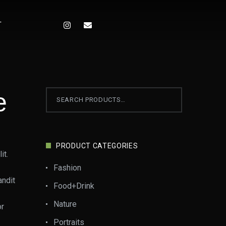
T
e
PRODUCT CATEGORIES
it.
Fashion
andit
Food+Drink
Nature
or
Portraits