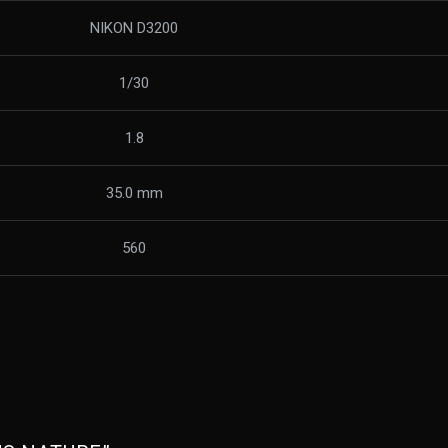
NIKON D3200
1/30
1.8
35.0 mm
560