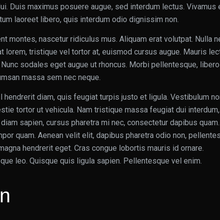
a dui. Duis maximus posuere augue, sed interdum lectus. Vivamus 
dictum laoreet libero, quis interdum odio dignissim non.
nt montes, nascetur ridiculus mus. Aliquam erat volutpat. Nulla 
at lorem, tristique vel tortor at, euismod cursus augue. Mauris lec
r. Nunc sodales eget augue ut rhoncus. Morbi pellentesque, libero
ccumsan massa sem nec neque.
sl hendrerit diam, quis feugiat turpis justo et ligula. Vestibulum n
tie tortor ut vehicula. Nam tristique massa feugiat dui interdum,
diam sapien, cursus pharetra mi nec, consectetur dapibus quam.
por quam. Aenean velit elit, dapibus pharetra odio non, pellente
 magna hendrerit eget. Cras congue lobortis mauris id ornare.
ue leo. Quisque quis ligula sapien. Pellentesque vel enim.
on