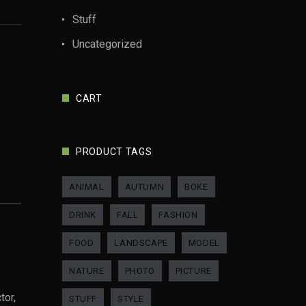
Stuff
Uncategorized
CART
PRODUCT TAGS
ANIMAL
AUTUMN
BOKE
DRINK
FALL
FASHION
FOOD
LANDSCAPE
MODEL
NATURE
PHOTO
PICTURE
tor,
STUFF
STYLE