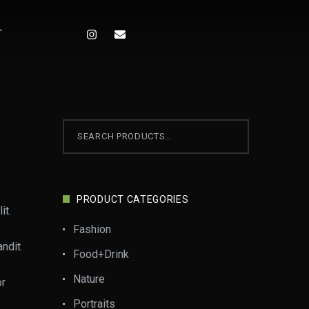
T
PRODUCT CATEGORIES
it.
Fashion
andit
Food+Drink
Nature
or
Portraits