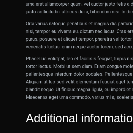
urna erat ullamcorper quam, vel auctor justo felis 
justo sollicitudin, ultrices dui a, bibendum nisi. In 
Orci varius natoque penatibus et magnis dis parturie
nisi, tempor eu viverra eu, dictum nec lacus. Cras er
purus, posuere et aliquet tempor, pharetra vel torto
venenatis luctus, enim neque auctor lorem, sed a
Phasellus volutpat, leo et facilisis feugiat, turpis ni
tortor lectus. Morbi ut sem diam. Etiam congue moles
pellentesque interdum dolor sodales. Pellentesque 
Aliquam ut leo sed velit elementum feugiat eget tem
blandit neque. Ut finibus magna ligula, eu imperdiet
Maecenas eget urna commodo, varius mi a, scelerisq
Additional informati