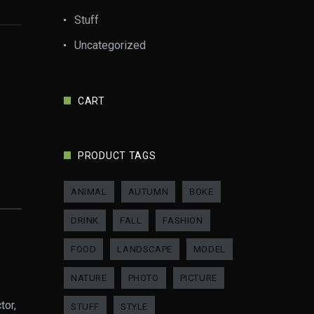
Stuff
Uncategorized
CART
PRODUCT TAGS
ANIMAL
AUTUMN
BOKE
DRINK
FALL
FASHION
FOOD
LANDSCAPE
MODEL
NATURE
PHOTO
PICTURE
tor,
STUFF
STYLE