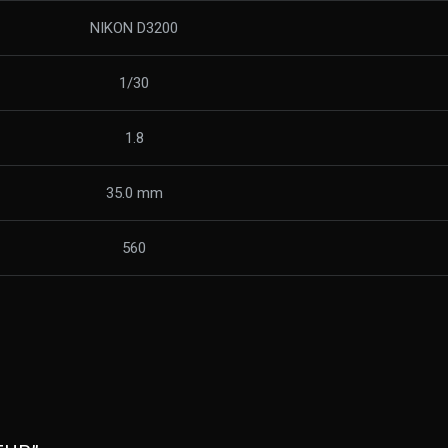
NIKON D3200
1/30
1.8
35.0 mm
560