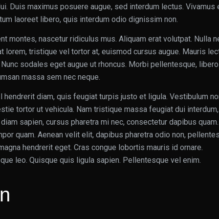
a dui. Duis maximus posuere augue, sed interdum lectus. Vivamus 
dictum laoreet libero, quis interdum odio dignissim non.
nt montes, nascetur ridiculus mus. Aliquam erat volutpat. Nulla 
at lorem, tristique vel tortor at, euismod cursus augue. Mauris lec
r. Nunc sodales eget augue ut rhoncus. Morbi pellentesque, libero
ccumsan massa sem nec neque.
sl hendrerit diam, quis feugiat turpis justo et ligula. Vestibulum n
tie tortor ut vehicula. Nam tristique massa feugiat dui interdum,
diam sapien, cursus pharetra mi nec, consectetur dapibus quam.
por quam. Aenean velit elit, dapibus pharetra odio non, pellente
 magna hendrerit eget. Cras congue lobortis mauris id ornare.
ue leo. Quisque quis ligula sapien. Pellentesque vel enim.
on